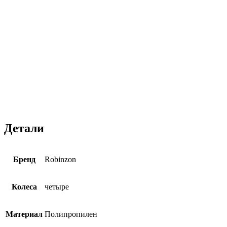
телескопическая ручка из авиационного алюминия
имеет 3 положения — подойдет для разного роста.
Встроенный замок TSA выполнен в цвет чемодана и
встроен в корпус, а значит, дополнительно защищён
от внешних поломок в путешествии.
Используем только первичный полипропилен, для
того чтобы Ваш чемодан служил долго. Мы
контролируем качество каждой детали, поэтому даем
5 лет гарантии на чемоданы линейки Santorini
Contrast.
Детали
Бренд
Robinzon
Колеса
четыре
Материал
Полипропилен