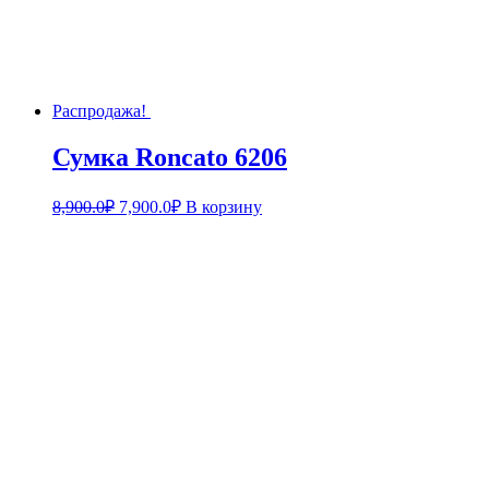
Распродажа!
Сумка Roncato 6206
8,900.0
₽
7,900.0
₽
В корзину