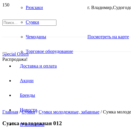
Рюкзаки
г. Владимир,Судогодс
Сумки
Чемоданы
Посмотреть на карте
Торговое оборудование
Special Offers
Распродажа!
Доставка и оплата
Акции
Бренды
Новости
Главная
/
Сумки
/
Сумки молодежные, забавные
/ Сумка молод
Сумка молодежная 012
О компании