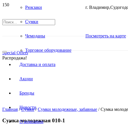
Рюкзаки
г. Владимир,Судогодс
Сумки
Чемоданы
Посмотреть на карте
Торговое оборудование
Special Offers
Распродажа!
Доставка и оплата
Акции
Бренды
Новости
Главная
/
Сумки
/
Сумки молодежные, забавные
/ Сумка молоде
Сумка молодежная 010-1
О компании