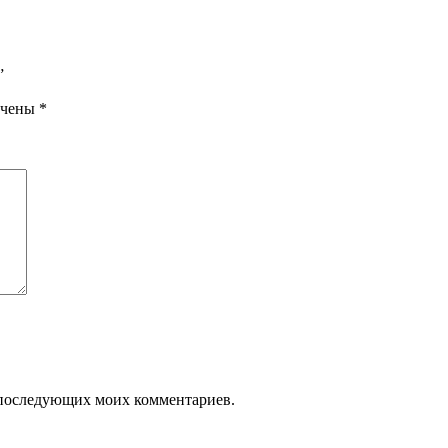
”
ечены
*
ля последующих моих комментариев.